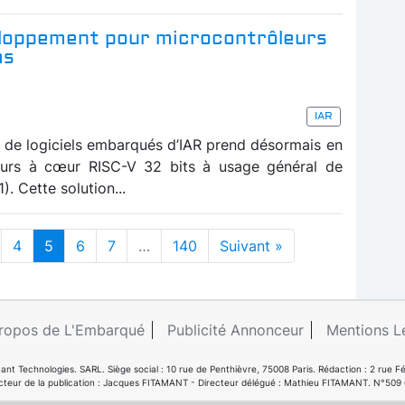
loppement pour microcontrôleurs
as
IAR
de logiciels embarqués d’IAR prend désormais en
eurs à cœur RISC-V 32 bits à usage général de
Cette solution...
4
5
6
7
…
140
Suivant »
ropos de L'Embarqué
Publicité Annonceur
Mentions L
ant Technologies. SARL. Siège social : 10 rue de Penthièvre, 75008 Paris. Rédaction : 2 ru
cteur de la publication : Jacques FITAMANT - Directeur délégué : Mathieu FITAMANT. N°509