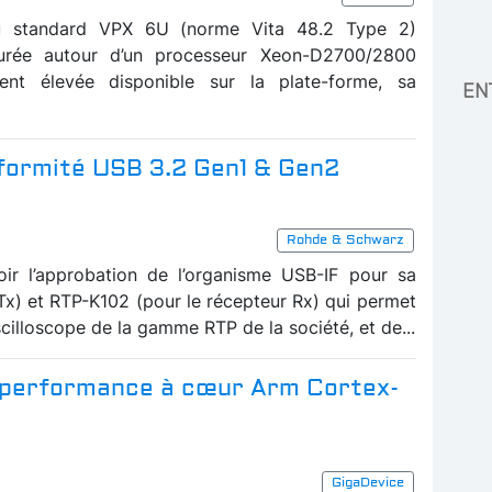
au standard VPX 6U (norme Vita 48.2 Type 2)
turée autour d’un processeur Xeon-D2700/2800
ment élevée disponible sur la plate-forme, sa
EN
nformité USB 3.2 Gen1 & Gen2
Rohde & Schwarz
r l’approbation de l’organisme USB-IF pour sa
 Tx) et RTP-K102 (pour le récepteur Rx) qui permet
scilloscope de la gamme RTP de la société, et de...
 performance à cœur Arm Cortex-
GigaDevice