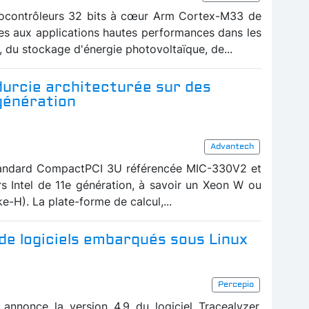
ocontrôleurs 32 bits à cœur Arm Cortex-M33 de
es aux applications hautes performances dans les
, du stockage d'énergie photovoltaïque, de...
urcie architecturée sur des
 génération
Advantech
tandard CompactPCI 3U référencée MIC-330V2 et
s Intel de 11e génération, à savoir un Xeon W ou
e-H). La plate-forme de calcul,...
é de logiciels embarqués sous Linux
Percepio
annonce la version 4.9 du logiciel Tracealyzer,