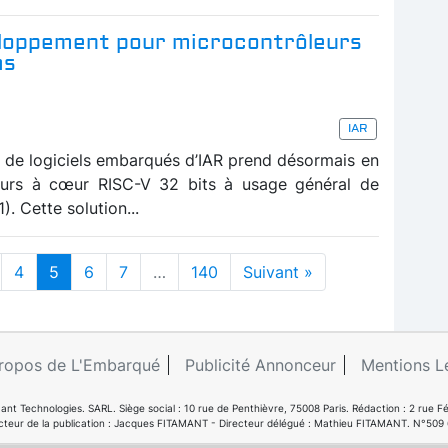
loppement pour microcontrôleurs
as
IAR
de logiciels embarqués d’IAR prend désormais en
eurs à cœur RISC-V 32 bits à usage général de
Cette solution...
4
5
6
7
…
140
Suivant »
ropos de L'Embarqué
Publicité Annonceur
Mentions L
ant Technologies. SARL. Siège social : 10 rue de Penthièvre, 75008 Paris. Rédaction : 2 ru
cteur de la publication : Jacques FITAMANT - Directeur délégué : Mathieu FITAMANT. N°509