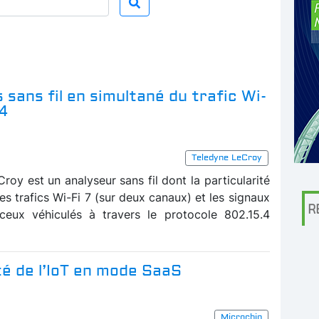
 sans fil en simultané du trafic Wi-
.4
Teledyne LeCroy
oy est un analyseur sans fil dont la particularité
es trafics Wi-Fi 7 (sur deux canaux) et les signaux
R
eux véhiculés à travers le protocole 802.15.4
té de l’IoT en mode SaaS
Microchip