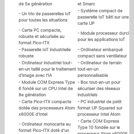
de 5e génération
et Smarc
- Système compact de
- Un trio de passerelles IoT
passerelle IoT bâti sur une
pour toutes les situations
carte UP
- Carte PC compacte,
- Module processeur durci
robuste et sécurisée au
pour les applications IoT
format Pico-ITX
- Passerelle IoT industrielle
- Ordinateur embarqué
robuste
compact sans ventilateur
- Ordinateur industriel tout-
- Ordinateur de terrain
en-un taillé pour le traitement
tout-en-un
d’image avec l’IA
personnalisable
- Module COM Express Type
- Box tout-en-un pour
6 fondé sur un CPU Intel de
sécuriser des réseaux
8e génération
industriels
- Carte Pico-ITX compacte
- PC industriel de petit
dotée des processeurs Atom
format UP Squared sur
x6000E d’Intel
processeur Intel Atom
- Carte COM Express
- Ordinateur monocarte au
Type 10 fondée sur le
format Pico-ITX doté d'un
processeur Atom x6000E