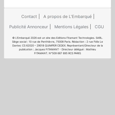
Contact
A propos de L'Embarqué
Publicité Annonceur
Mentions Légales
CGU
© L'Embarqué 2026 est un site des Editions Fitamant Technologies. SARL.
Siège social : 10 rue de Penthièvre, 75008 Paris. Rédaction : 2 rue Félix Le
Dantec CS 62020 – 29018 QUIMPER CEDEX. Représentant/Directeur de la
publication : Jacques FITAMANT - Directeur délégué : Mathieu
FITAMANT. N°509 667 895 RCS PARIS