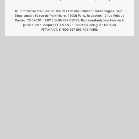
© L'Embarqué 2026 est un site des Editions Fitamant Technologies. SARL.
Siège social : 10 rue de Penthièvre, 75008 Paris. Rédaction : 2 rue Félix Le
Dantec CS 62020 – 29018 QUIMPER CEDEX. Représentant/Directeur de la
publication : Jacques FITAMANT - Directeur délégué : Mathieu
FITAMANT. N°509 667 895 RCS PARIS