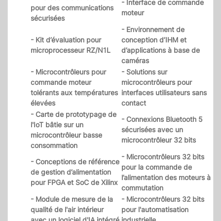
- Interface de commande
pour des communications
moteur
sécurisées
- Environnement de
- Kit d’évaluation pour
conception d’IHM et
microprocesseur RZ/N1L
d’applications à base de
caméras
- Microcontrôleurs pour
- Solutions sur
commande moteur
microcontrôleurs pour
tolérants aux températures
interfaces utilisateurs sans
élevées
contact
- Carte de prototypage de
- Connexions Bluetooth 5
l'IoT bâtie sur un
sécurisées avec un
microcontrôleur basse
microcontrôleur 32 bits
consommation
- Microcontrôleurs 32 bits
- Conceptions de référence
pour la commande de
de gestion d’alimentation
l’alimentation des moteurs à
pour FPGA et SoC de Xilinx
commutation
- Module de mesure de la
- Microcontrôleurs 32 bits
qualité de l'air intérieur
pour l'automatisation
avec un logiciel d'IA intégré
industrielle