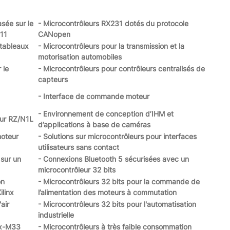
asée sur le
- Microcontrôleurs RX231 dotés du protocole
111
CANopen
 tableaux
- Microcontrôleurs pour la transmission et la
motorisation automobiles
 le
- Microcontrôleurs pour contrôleurs centralisés de
capteurs
- Interface de commande moteur
- Environnement de conception d’IHM et
eur RZ/N1L
d’applications à base de caméras
moteur
- Solutions sur microcontrôleurs pour interfaces
utilisateurs sans contact
 sur un
- Connexions Bluetooth 5 sécurisées avec un
microcontrôleur 32 bits
on
- Microcontrôleurs 32 bits pour la commande de
ilinx
l’alimentation des moteurs à commutation
air
- Microcontrôleurs 32 bits pour l'automatisation
industrielle
ex-M33
- Microcontrôleurs à très faible consommation