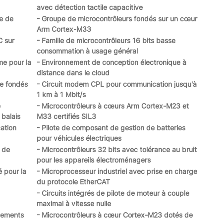
avec détection tactile capacitive
e de
- Groupe de microcontrôleurs fondés sur un cœur
Arm Cortex-M33
C sur
- Famille de microcontrôleurs 16 bits basse
consommation à usage général
me pour la
- Environnement de conception électronique à
distance dans le cloud
me fondés
- Circuit modem CPL pour communication jusqu'à
1 km à 1 Mbit/s
e
- Microcontrôleurs à cœurs Arm Cortex-M23 et
balais
M33 certifiés SIL3
cation
- Pilote de composant de gestion de batteries
pour véhicules électriques
t de
- Microcontrôleurs 32 bits avec tolérance au bruit
pour les appareils électroménagers
é pour la
- Microprocesseur industriel avec prise en charge
du protocole EtherCAT
- Circuits intégrés de pilote de moteur à couple
maximal à vitesse nulle
pements
- Microcontrôleurs à cœur Cortex-M23 dotés de