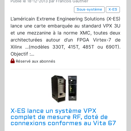
Publié le 18-12-2013 par Francois Gauthier
Sous-système
X-ES
L’américain Extreme Engineering Solutions (X-ES)
lance une carte embarquée au standard VPX 3U
et une mezzanine à la norme XMC, toutes deux
architecturées autour d’un FPGA Virtex-7 de
Xilinx ...(modèles 330T, 415T, 485T ou 690T).
Objectif :...
Réservé aux abonnés
X-ES lance un système VPX
complet de mesure RF, doté de
connexions conformes au Vita 67