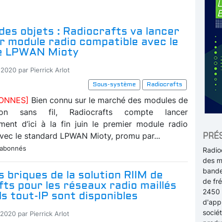
des objets : Radiocrafts va lancer
r module radio compatible avec le
e LPWAN Mioty
2020 par Pierrick Arlot
Sous-système
Radiocrafts
BONNES]
Bien connu sur le marché des modules de
ion sans fil, Radiocrafts compte lancer
ent d’ici à la fin juin le premier module radio
PRÉ
vec le standard LPWAN Mioty, promu par...
 abonnés
Radio
des m
bande
s briques de la solution RIIM de
de fr
ts pour les réseaux radio maillés
2450 
ls tout-IP sont disponibles
d'appl
socié
2020 par Pierrick Arlot