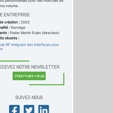
its personnalisés pour des marchés de
gros volume.
E ENTREPRISE
de création :
2003
alité :
Norvège
ants :
Peder Martin Evjen (directeur)
ts récents :
ule RF intégrant des interfaces pour
ur
ECEVEZ NOTRE NEWSLETTER
Inscrivez-vous
SUIVEZ-NOUS