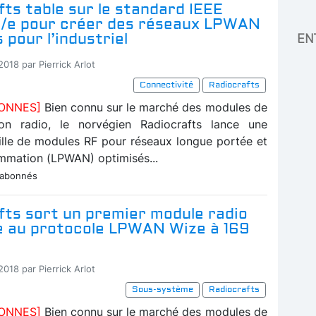
ts table sur le standard IEEE
g/e pour créer des réseaux LPWAN
 pour l’industriel
EN
2018 par Pierrick Arlot
Connectivité
Radiocrafts
BONNES]
Bien connu sur le marché des modules de
on radio, le norvégien Radiocrafts lance une
ille de modules RF pour réseaux longue portée et
mation (LPWAN) optimisés...
 abonnés
fts sort un premier module radio
 au protocole LPWAN Wize à 169
2018 par Pierrick Arlot
Sous-système
Radiocrafts
BONNES]
Bien connu sur le marché des modules de