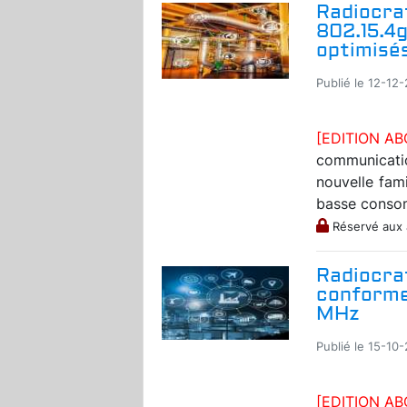
Radiocraf
802.15.4
optimisés
Publié le 12-12-
[EDITION A
communicati
nouvelle fam
basse consom
Réservé aux
Radiocra
conforme
MHz
Publié le 15-10-
[EDITION A