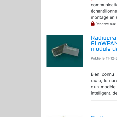
communicat
échantillonn
montage en s
Réservé aux
Radiocra
6LoWPAN 
module de
Publié le 11-12-
Bien connu 
radio, le no
d’un modèle
intelligent, d