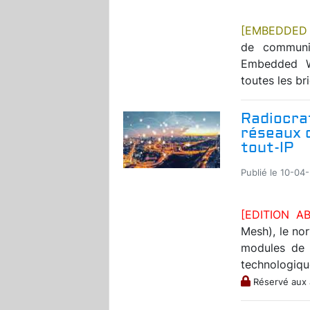
[EMBEDDED
de communic
Embedded Wo
toutes les br
Radiocraf
réseaux d
tout-IP
Publié le 10-04-
[EDITION A
Mesh), le no
modules de 
technologique 
Réservé aux