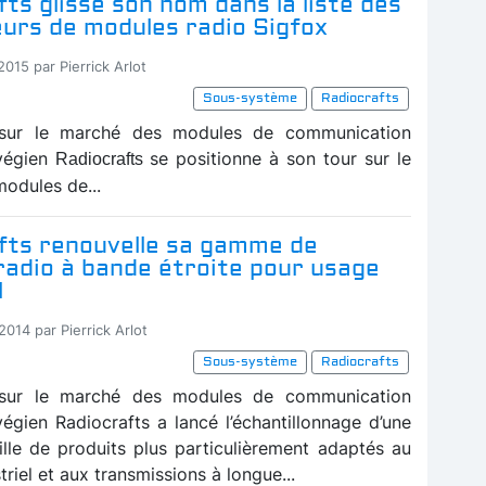
ts glisse son nom dans la liste des
eurs de modules radio Sigfox
2015 par Pierrick Arlot
Sous-système
Radiocrafts
sur le marché des modules de communication
rvégien
se positionne à son tour sur le
Radiocrafts
odules de...
fts renouvelle sa gamme de
radio à bande étroite pour usage
l
2014 par Pierrick Arlot
Sous-système
Radiocrafts
sur le marché des modules de communication
végien Radiocrafts a lancé l’échantillonnage d’une
ille de produits plus particulièrement adaptés au
triel et aux transmissions à longue...