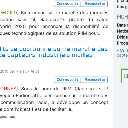
produ
Connectivité
Radiocrafts
très 
 WORLD]
Bien connu sur le marché des modules
FICH
ation sans fil, Radiocrafts profite du salon
Date 
rld 2020 pour annoncer la disponibilité de
Nation
iques technologiques de sa solution RIIM pour...
Dirige
Produi
ts se positionne sur le marché des
- Mod
e capteurs industriels maillés
capte
2019 par Pierrick Arlot
R
Connectivité
Radiocrafts
BONNES]
Sous le nom de RIIM (Radiocrafts IP
rvégien Radiocrafts, bien connu sur le marché des
communication radio, a développé un concept
dont l’objectif est de faciliter le...
 abonnés