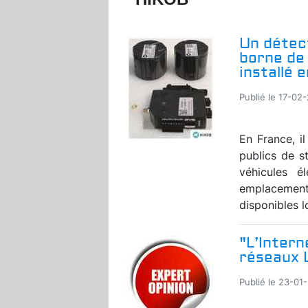
Un détect
borne de 
installé 
Publié le 17-02-
En France, i
publics de s
véhicules é
emplacemen
disponibles l
"L’Intern
réseaux L
Publié le 23-01-