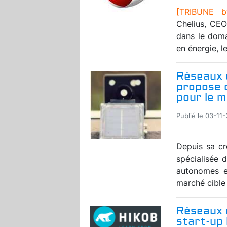
[TRIBUNE b
Chelius, CEO
dans le doma
en énergie, l
Réseaux d
propose 
pour le m
Publié le 03-11-
Depuis sa cr
spécialisée 
autonomes en
marché cible 
Réseaux d
start-up 