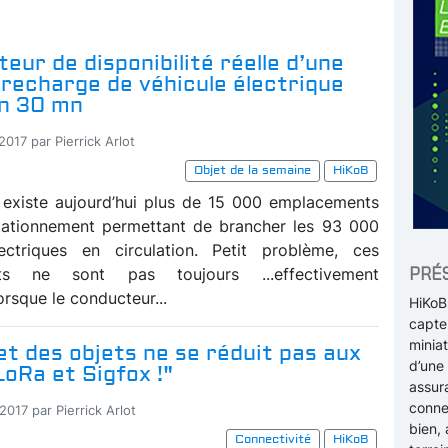
eur de disponibilité réelle d’une
recharge de véhicule électrique
en 30 mn
2017 par Pierrick Arlot
Objet de la semaine
HiKoB
l existe aujourd’hui plus de 15 000 emplacements
tationnement permettant de brancher les 93 000
lectriques en circulation. Petit problème, ces
PRÉ
ts ne sont pas toujours ...effectivement
orsque le conducteur...
HiKoB
capteu
minia
et des objets ne se réduit pas aux
d’une 
oRa et Sigfox !"
assura
conne
2017 par Pierrick Arlot
bien,
Connectivité
HiKoB