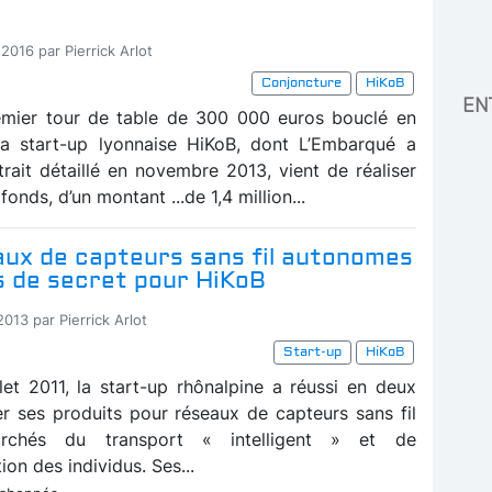
2016 par Pierrick Arlot
Conjoncture
HiKoB
EN
emier tour de table de 300 000 euros bouclé en
la start-up lyonnaise HiKoB, dont L’Embarqué a
trait détaillé en novembre 2013, vient de réaliser
onds, d’un montant ...de 1,4 million...
aux de capteurs sans fil autonomes
s de secret pour HiKoB
2013 par Pierrick Arlot
Start-up
HiKoB
llet 2011, la start-up rhônalpine a réussi en deux
r ses produits pour réseaux de capteurs sans fil
rchés du transport « intelligent » et de
ion des individus. Ses...