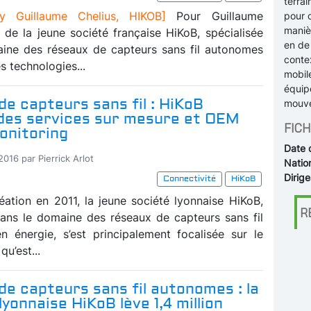
terra
y Guillaume Chelius, HIKOB]
Pour Guillaume
pour c
maniè
 de la jeune société française HiKoB, spécialisée
en de 
ine des réseaux de capteurs sans fil autonomes
conte
es technologies...
mobile
équipe
e capteurs sans fil : HiKoB
mouv
des services sur mesure et OEM
FICH
onitoring
Date 
2016 par Pierrick Arlot
Nation
Dirige
Connectivité
HiKoB
éation en 2011, la jeune société lyonnaise HiKoB,
R
dans le domaine des réseaux de capteurs sans fil
 énergie, s’est principalement focalisée sur le
qu’est...
e capteurs sans fil autonomes : la
lyonnaise HiKoB lève 1,4 million