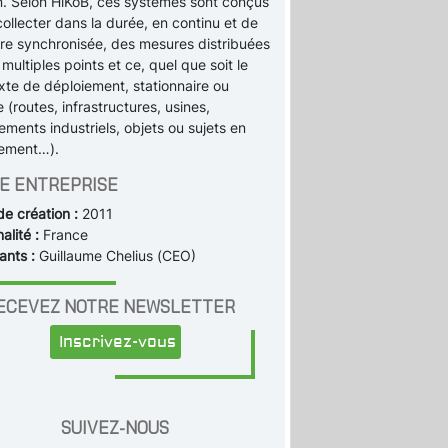
in. Selon HiKoB, ces systèmes sont conçus
ollecter dans la durée, en continu et de
re synchronisée, des mesures distribuées
multiples points et ce, quel que soit le
xte de déploiement, stationnaire ou
 (routes, infrastructures, usines,
ments industriels, objets ou sujets en
ement…).
E ENTREPRISE
de création :
2011
alité :
France
ants :
Guillaume Chelius (CEO)
ECEVEZ NOTRE NEWSLETTER
Inscrivez-vous
SUIVEZ-NOUS