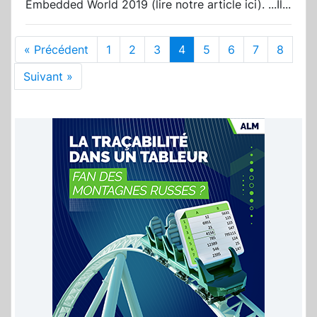
Embedded World 2019 (lire notre article ici). ...Il...
« Précédent
1
2
3
4
5
6
7
8
Suivant »