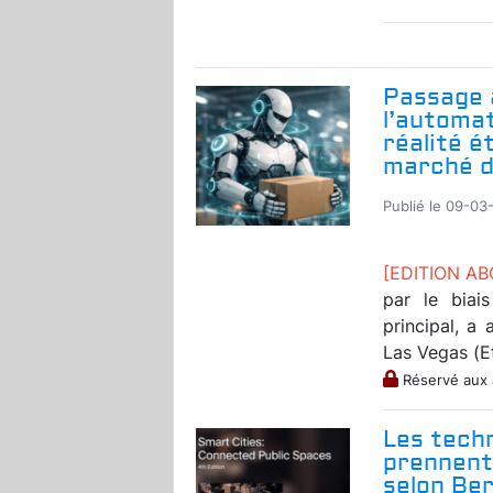
Passage à
l’automat
réalité é
marché d
Publié le 09-03
[EDITION A
par le biai
principal, a
Las Vegas (Et
Réservé aux
Les techn
prennent 
selon Ber