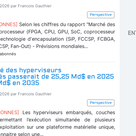
-2026 par Francois Gauthier
Perspective
BONNES]
Selon les chiffres du rapport "Marché des
 processeur (FPGA, CPU, GPU, SoC, coprocesseur
EN
technologie d'encapsulation (SiP, FCCSP, FCBGA,
SP, Fan-Out) - Prévisions mondiales...
 abonnés
é des hyperviseurs
s passerait de 25,25 Md$ en 2025
Md$ en 2035
-2026 par Francois Gauthier
Perspective
ABONNES]
Les hyperviseurs embarqués, couches
permettant l’exécution simultanée de plusieurs
xploitation sur une plateforme matérielle unique,
nnaitre selon une...