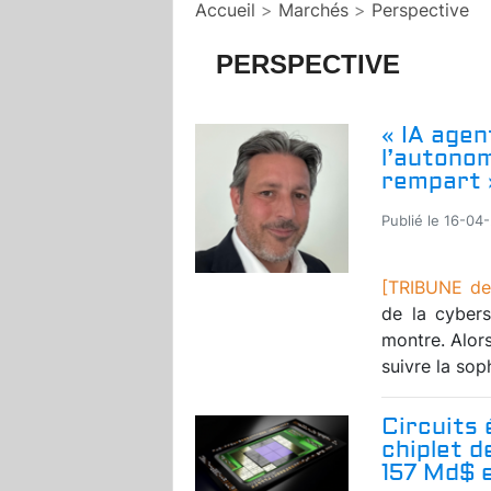
Accueil
>
Marchés
>
Perspective
PERSPECTIVE
« IA agen
l’autonom
rempart 
Publié le 16-04
[TRIBUNE de
de la cyber
montre. Alor
suivre la soph
Circuits 
chiplet 
157 Md$ 