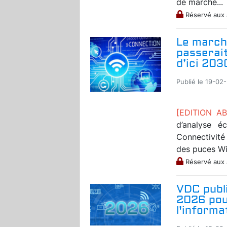
de marché...
Réservé aux
Le marché
passerai
d’ici 203
Publié le 19-02
[EDITION 
d’analyse é
Connectivit
des puces Wi-
Réservé aux
VDC publ
2026 pour
l'informa