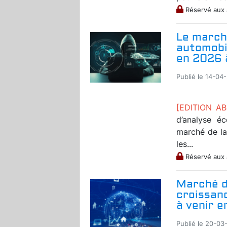
Réservé aux
Le march
automobil
en 2026 
Publié le 14-04
[EDITION A
d’analyse é
marché de la
les...
Réservé aux
Marché de
croissanc
à venir 
Publié le 20-03