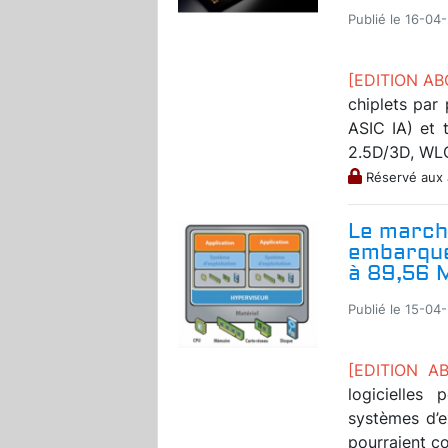
Publié le 16-04
[EDITION A
chiplets par
ASIC IA) et 
2.5D/3D, WLC
Réservé aux
Le march
embarqué
à 89,56 
Publié le 15-04
[EDITION 
logicielles 
systèmes d’e
pourraient co