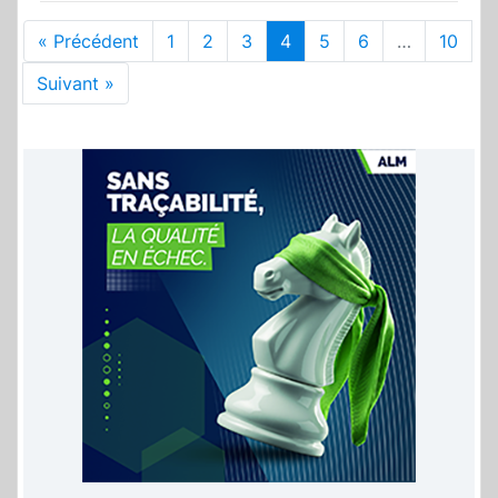
« Précédent
1
2
3
4
5
6
…
10
Suivant »