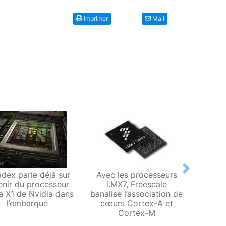
Imprimer
Mail
Next
adex parie déjà sur
Avec les processeurs
Arr
venir du processeur
i.MX7, Freescale
pro
a X1 de Nvidia dans
banalise l’association de
prem
l’embarqué
cœurs Cortex-A et
sour
Cortex-M
l’i.