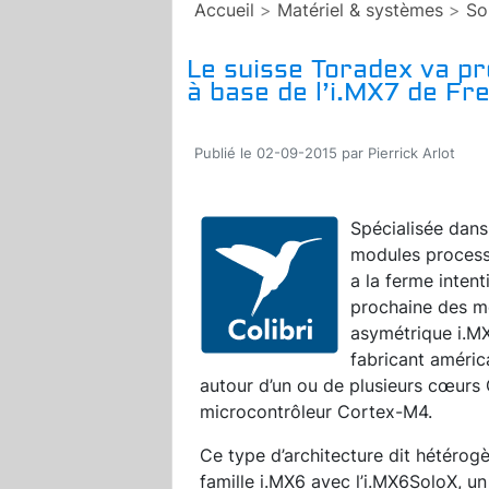
Accueil
>
Matériel & systèmes
>
So
Le suisse Toradex va p
à base de l’i.MX7 de Fr
Publié le 02-09-2015 par Pierrick Arlot
Spécialisée dans
modules processe
a la ferme inten
prochaine des 
asymétrique i.M
fabricant améri
autour d’un ou de plusieurs cœurs
microcontrôleur Cortex-M4.
Ce type d’architecture dit hétérogè
famille i.MX6 avec l’i.MX6SoloX, u