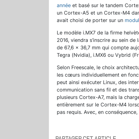
année
et basé sur le tandem Corte
un Cortex-A5 et un Cortex-M4 dans
avait choisi de porter sur un
modul
Le modèle i.MX7 de la firme helvète
2016, viendra s’inscrire au sein 
de 67,6 x 36,7 mm qui compte aujo
Tegra (Nvidia), i.MX6 ou Vybrid (F
Selon Freescale, le choix architect
les cœurs individuellement en fon
peut ainsi exécuter Linux, des inter
communication sans fil et des tran
plusieurs Cortex-A7, mais la charge
entièrement sur le Cortex-M4 lors
pas requis. Avec, en conséquence,
PARTAGER CET ARTICLE