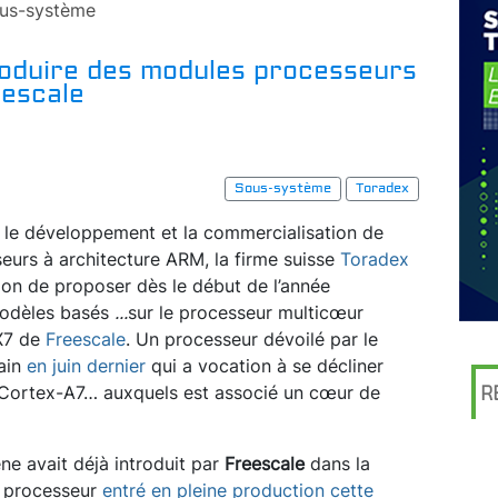
us-système
roduire des modules processeurs
eescale
Sous-système
Toradex
 le développement et la commercialisation de
urs à architecture ARM, la firme suisse
Toradex
tion de proposer dès le début de l’année
modèles basés
...
sur le processeur multicœur
X7 de
Freescale
. Un processeur dévoilé par le
cain
en juin dernier
qui a vocation à se décliner
 Cortex-A7… auxquels est associé un cœur de
R
ne avait déjà introduit par
Freescale
dans la
n processeur
entré en pleine production cette