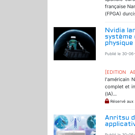
française Na
(FPGA) durcis
Nvidia la
système d
physique
Publié le 30-06
[EDITION 
l'américain 
complet et int
(IA)...
Réservé aux
Anritsu d
applicat
Publié le 30-06