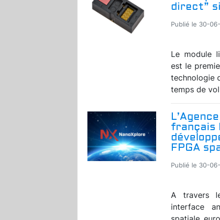
direct” s
Publié le 30-06
Le module l
est le premie
technologie 
temps de vol 
L’Agence 
français 
développ
FPGA spa
Publié le 30-06
A travers 
interface a
spatiale eur