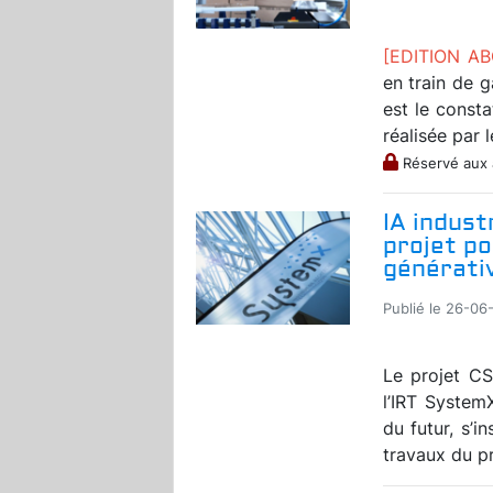
[EDITION A
en train de g
est le const
réalisée par l
Réservé aux
IA indust
projet po
générativ
Publié le 26-06
Le projet CS
l’IRT System
du futur, s’i
travaux du p