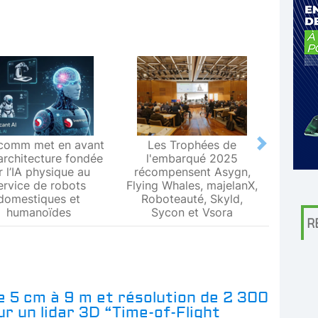
comm met en avant
Les Trophées de
Le L
Next
architecture fondée
l'embarqué 2025
Metr
r l’IA physique au
récompensent Asygn,
premiè
ervice de robots
Flying Whales, majelanX,
métrol
domestiques et
Roboteauté, Skyld,
humanoïdes
Sycon et Vsora
R
 5 cm à 9 m et résolution de 2 300
r un lidar 3D “Time-of-Flight