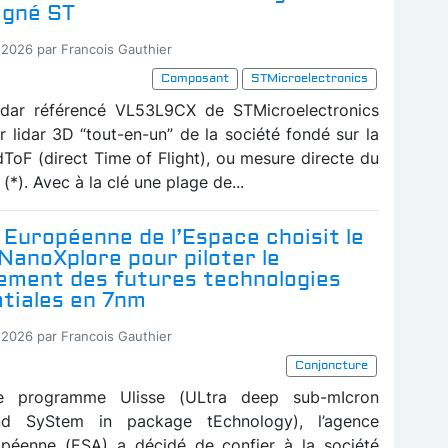
igné ST
-2026 par Francois Gauthier
Composant
STMicroelectronics
idar référencé VL53L9CX de STMicroelectronics
r lidar 3D “tout-en-un” de la société fondé sur la
dToF (direct Time of Flight), ou mesure directe du
(*). Avec à la clé une plage de...
Européenne de l’Espace choisit le
NanoXplore pour piloter le
ement des futures technologies
tiales en 7nm
-2026 par Francois Gauthier
Conjoncture
le programme Ulisse (ULtra deep sub-mIcron
nd SyStem in package tEchnology), l’agence
opéenne (ESA) a décidé de confier à la société