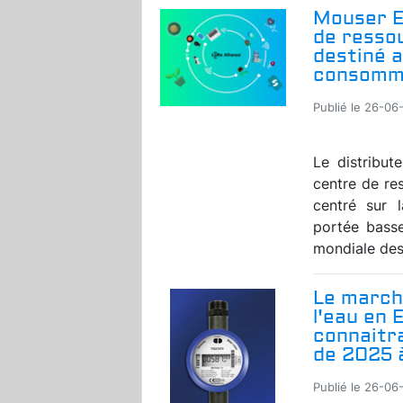
Mouser E
de ressou
destiné a
consomm
Publié le 26-06
Le distribut
centre de re
centré sur 
portée bass
mondiale des 
Le march
l'eau en
connaitra
de 2025 
Publié le 26-06