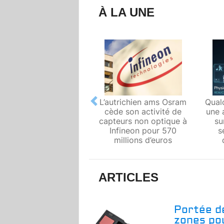
À LA UNE
L’autrichien ams Osram
Qual
Previous
cède son activité de
une 
capteurs non optique à
su
Infineon pour 570
s
millions d’euros
ARTICLES
Portée de
zones pou