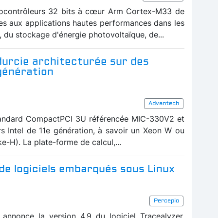
ocontrôleurs 32 bits à cœur Arm Cortex-M33 de
es aux applications hautes performances dans les
, du stockage d'énergie photovoltaïque, de...
urcie architecturée sur des
 génération
Advantech
tandard CompactPCI 3U référencée MIC-330V2 et
s Intel de 11e génération, à savoir un Xeon W ou
e-H). La plate-forme de calcul,...
é de logiciels embarqués sous Linux
Percepio
annonce la version 4.9 du logiciel Tracealyzer,