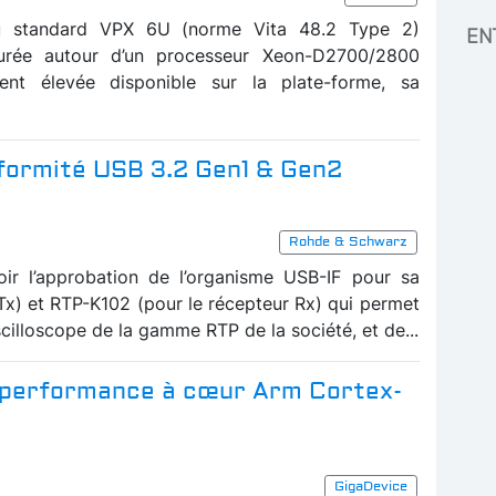
au standard VPX 6U (norme Vita 48.2 Type 2)
EN
turée autour d’un processeur Xeon-D2700/2800
ment élevée disponible sur la plate-forme, sa
nformité USB 3.2 Gen1 & Gen2
Rohde & Schwarz
r l’approbation de l’organisme USB-IF pour sa
 Tx) et RTP-K102 (pour le récepteur Rx) qui permet
scilloscope de la gamme RTP de la société, et de...
 performance à cœur Arm Cortex-
GigaDevice