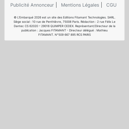
Publicité Annonceur
Mentions Légales
CGU
© L'Embarqué 2026 est un site des Editions Fitamant Technologies. SARL.
Siège social : 10 rue de Penthièvre, 75008 Paris. Rédaction : 2 rue Félix Le
Dantec CS 62020 – 29018 QUIMPER CEDEX. Représentant/Directeur de la
publication : Jacques FITAMANT - Directeur délégué : Mathieu
FITAMANT. N°509 667 895 RCS PARIS