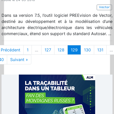
Vector
Dans sa version 7.5, l’outil logiciel PREEvision de Vector,
destiné au développement et à la modélisation d’une
architecture électrique/électronique dans les véhicules
commerciaux, étend son support du standard Autosar. ...
 Précédent
1
…
127
128
129
130
131
…
40
Suivant »