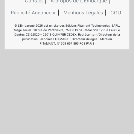
Contact
A propos de L'Embarqué
Publicité Annonceur
Mentions Légales
CGU
© L'Embarqué 2026 est un site des Editions Fitamant Technologies. SARL.
Siège social : 10 rue de Penthièvre, 75008 Paris. Rédaction : 2 rue Félix Le
Dantec CS 62020 – 29018 QUIMPER CEDEX. Représentant/Directeur de la
publication : Jacques FITAMANT - Directeur délégué : Mathieu
FITAMANT. N°509 667 895 RCS PARIS