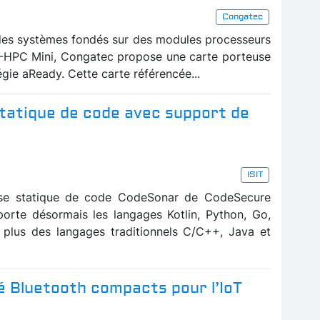
Congatec
des systèmes fondés sur des modules processeurs
-HPC Mini, Congatec propose une carte porteuse
gie aReady. Cette carte référencée...
statique de code avec support de
ISIT
nalyse statique de code CodeSonar de CodeSecure
porte désormais les langages Kotlin, Python, Go,
n plus des langages traditionnels C/C++, Java et
é Bluetooth compacts pour l’IoT