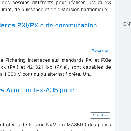
 des besoins différents pour réaliser jusqu’à 23
rant, de puissance et de distorsion harmonique...
EN
ndards PXI/PXIe de commutation
Pickering
 Pickering Interfaces aux standards PXI et PXIe
1xx (PXI) et 42-321-1xx (PXIe), sont capables de
 1 000 V continu ou alternatif crête. Un...
rs Arm Cortex-A35 pour
Nuvoton
ntrôleurs de la série NuMicro MA35D0 des puces