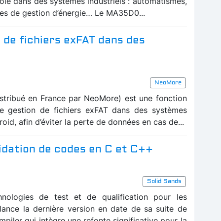
ôle dans des systèmes industriels : automatismes,
èmes de gestion d’énergie… Le MA35D0...
n de fichiers exFAT dans des
NeoMore
stribué en France par NeoMore) est une fonction
de gestion de fichiers exFAT dans des systèmes
id, afin d’éviter la perte de données en cas de...
lidation de codes en C et C++
Solid Sands
hnologies de test et de qualification pour les
 lance la dernière version en date de sa suite de
piler qui intègre une refonte significative pour la