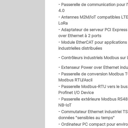
- Passerelle de communication pour l’
4.0
- Antennes M2M/IoT compatibles LTE,
LoRa
- Adaptateur de serveur PCI Expres
over Ethernet à 2 ports
- Module EtherCAT pour applications
industrielles distribuées
- Contrôleurs industriels Modbus sur
- Extenseur Power over Ethernet indus
- Passerelle de conversion Modbus 
Modbus RTU/Ascii
- Passerelle Modbus-RTU vers le bus 
Profinet I/O Device
- Passerelle extérieure Modbus RS48
NB-IoT
- Commutateur Ethernet industriel TS
données "sensibles au temps"
- Ordinateur PC compact pour envir