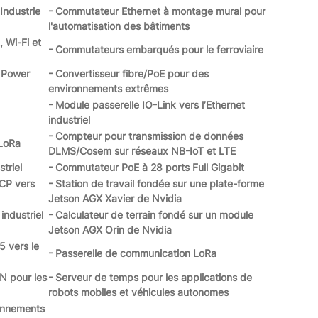
Industrie
- Commutateur Ethernet à montage mural pour
l'automatisation des bâtiments
 Wi-Fi et
- Commutateurs embarqués pour le ferroviaire
s Power
- Convertisseur fibre/PoE pour des
environnements extrêmes
- Module passerelle IO-Link vers l’Ethernet
industriel
- Compteur pour transmission de données
 LoRa
DLMS/Cosem sur réseaux NB-IoT et LTE
triel
- Commutateur PoE à 28 ports Full Gigabit
TCP vers
- Station de travail fondée sur une plate-forme
Jetson AGX Xavier de Nvidia
industriel
- Calculateur de terrain fondé sur un module
Jetson AGX Orin de Nvidia
5 vers le
- Passerelle de communication LoRa
N pour les
- Serveur de temps pour les applications de
robots mobiles et véhicules autonomes
onnements