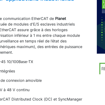
 de communication EtherCAT de
Planet
ituée de modules d'E/S esclaves industriels
EtherCAT assure grâce à des horloges
isation inférieur à 1 ms entre chaque module
urveillance en temps réel de l’état des
phériques maximum), des entrées de puissance
nnement
.
J-45 10/100Base-TX
R
intégrées
r de connexion amovible
 V à 48 V continu
herCAT Distributed Clock (DC) et SyncManager