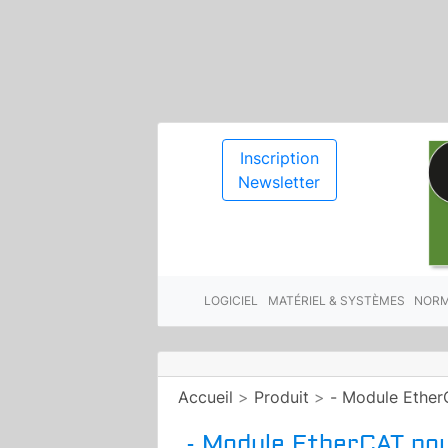
Inscription
Newsletter
LOGICIEL
MATÉRIEL & SYSTÈMES
NORM
Accueil
>
Produit
>
- Module EtherC
- Module EtherCAT pour