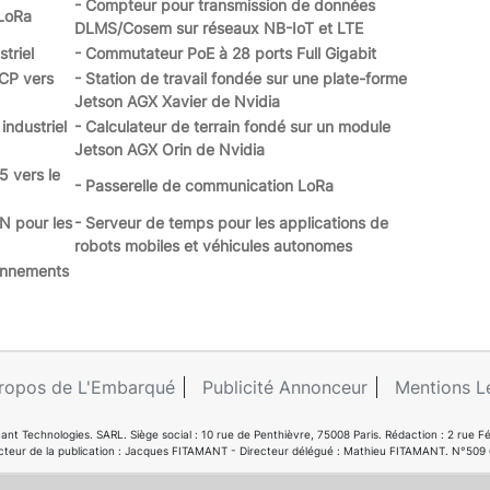
- Compteur pour transmission de données
 LoRa
DLMS/Cosem sur réseaux NB-IoT et LTE
triel
- Commutateur PoE à 28 ports Full Gigabit
TCP vers
- Station de travail fondée sur une plate-forme
Jetson AGX Xavier de Nvidia
industriel
- Calculateur de terrain fondé sur un module
Jetson AGX Orin de Nvidia
5 vers le
- Passerelle de communication LoRa
N pour les
- Serveur de temps pour les applications de
robots mobiles et véhicules autonomes
onnements
ropos de L'Embarqué
Publicité Annonceur
Mentions L
ant Technologies. SARL. Siège social : 10 rue de Penthièvre, 75008 Paris. Rédaction : 2 ru
cteur de la publication : Jacques FITAMANT - Directeur délégué : Mathieu FITAMANT. N°509