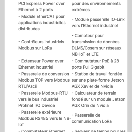
PCI Express Power over
pour des environnements
Ethernet à 2 ports
extrêmes
- Module EtherCAT pour
- Module passerelle IO-Link
applications industrielles
vers l’Ethernet industriel
distribuées
- Compteur pour
- Contrôleurs industriels
transmission de données
Modbus sur LoRa
DLMS/Cosem sur réseaux
NB-IoT et LTE
- Extenseur Power over
- Commutateur PoE à 28
Ethernet industriel
ports Full Gigabit
- Passerelle de conversion
- Station de travail fondée
Modbus TCP vers Modbus
sur une plate-forme Jetson
RTU/Ascii
AGX Xavier de Nvidia
- Passerelle Modbus-RTU
- Calculateur de terrain
vers le bus industriel
fondé sur un module Jetson
Profinet I/O Device
AGX Orin de Nvidia
- Passerelle extérieure
- Passerelle de
Modbus RS485 vers le NB-
communication LoRa
IoT
- Commutateur Ethernet
- Serveur de temps pour les