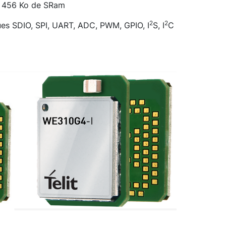
, 456 Ko de SRam
2
2
ues SDIO, SPI, UART, ADC, PWM, GPIO, I
S, I
C