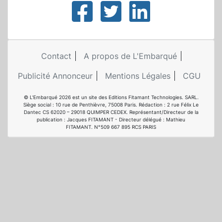
Contact
A propos de L'Embarqué
Publicité Annonceur
Mentions Légales
CGU
© L'Embarqué 2026 est un site des Editions Fitamant Technologies. SARL.
Siège social : 10 rue de Penthièvre, 75008 Paris. Rédaction : 2 rue Félix Le
Dantec CS 62020 – 29018 QUIMPER CEDEX. Représentant/Directeur de la
publication : Jacques FITAMANT - Directeur délégué : Mathieu
FITAMANT. N°509 667 895 RCS PARIS