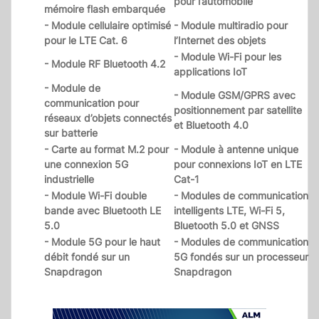
pour l’automobile
mémoire flash embarquée
- Module cellulaire optimisé
- Module multiradio pour
pour le LTE Cat. 6
l’Internet des objets
- Module Wi-Fi pour les
- Module RF Bluetooth 4.2
applications IoT
- Module de
- Module GSM/GPRS avec
communication pour
positionnement par satellite
réseaux d’objets connectés
et Bluetooth 4.0
sur batterie
- Carte au format M.2 pour
- Module à antenne unique
une connexion 5G
pour connexions IoT en LTE
industrielle
Cat-1
- Module Wi-Fi double
- Modules de communication
bande avec Bluetooth LE
intelligents LTE, Wi-Fi 5,
5.0
Bluetooth 5.0 et GNSS
- Module 5G pour le haut
- Modules de communication
débit fondé sur un
5G fondés sur un processeur
Snapdragon
Snapdragon