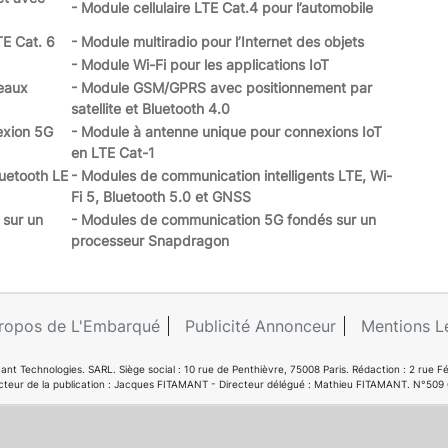
- Module cellulaire LTE Cat.4 pour l’automobile
TE Cat. 6
- Module multiradio pour l’Internet des objets
- Module Wi-Fi pour les applications IoT
eaux
- Module GSM/GPRS avec positionnement par
satellite et Bluetooth 4.0
exion 5G
- Module à antenne unique pour connexions IoT
en LTE Cat-1
uetooth LE
- Modules de communication intelligents LTE, Wi-
Fi 5, Bluetooth 5.0 et GNSS
 sur un
- Modules de communication 5G fondés sur un
processeur Snapdragon
ropos de L'Embarqué
Publicité Annonceur
Mentions L
ant Technologies. SARL. Siège social : 10 rue de Penthièvre, 75008 Paris. Rédaction : 2 ru
cteur de la publication : Jacques FITAMANT - Directeur délégué : Mathieu FITAMANT. N°509