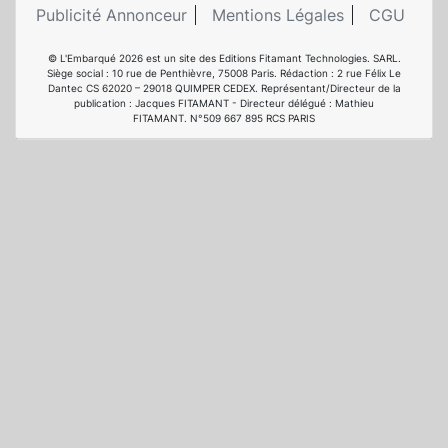
Publicité Annonceur
Mentions Légales
CGU
© L'Embarqué 2026 est un site des Editions Fitamant Technologies. SARL.
Siège social : 10 rue de Penthièvre, 75008 Paris. Rédaction : 2 rue Félix Le
Dantec CS 62020 – 29018 QUIMPER CEDEX. Représentant/Directeur de la
publication : Jacques FITAMANT - Directeur délégué : Mathieu
FITAMANT. N°509 667 895 RCS PARIS