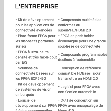
L'ENTREPRISE
- Kit de développement
- Composants multimédias
pour les applications de
conformes au
connectivité avancées
superMHL/HDMI 2.0
- Plate-forme FPGA pour
- FPGA en petit boîtier
les dispositifs portables
économique pour une grande
sur soi
souplesse de connectivité
- FPGA à ultra-haute
- Composants programmables
densité et très faible coût
destinés à l’automobile
par E/S
- Solutions de
- Conception de référence
connectivité basées sur
compatible HDBaseT pour
les FPGA ECP5-5G
transmettre en HDMI 2.0
- Kit de développement
- Logiciel pour FPGA avec
de systèmes de vision
certification automobile
embarquée
- Logiciel de
- Outil de conception sur
développement sur FPGA
FPGA avec encapsulage de
à faible consommation
blocs d’IP