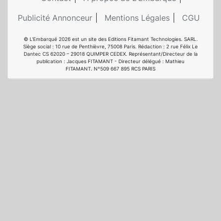
Publicité Annonceur
Mentions Légales
CGU
© L'Embarqué 2026 est un site des Editions Fitamant Technologies. SARL.
Siège social : 10 rue de Penthièvre, 75008 Paris. Rédaction : 2 rue Félix Le
Dantec CS 62020 – 29018 QUIMPER CEDEX. Représentant/Directeur de la
publication : Jacques FITAMANT - Directeur délégué : Mathieu
FITAMANT. N°509 667 895 RCS PARIS