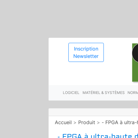
Inscription
Newsletter
LOGICIEL
MATÉRIEL & SYSTÈMES
NORM
Accueil
>
Produit
>
- FPGA à ultra-
- FPGA à ultra-haute d