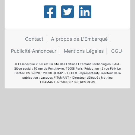
Contact
A propos de L'Embarqué
Publicité Annonceur
Mentions Légales
CGU
© L'Embarqué 2026 est un site des Editions Fitamant Technologies. SARL.
Siège social : 10 rue de Penthièvre, 75008 Paris. Rédaction : 2 rue Félix Le
Dantec CS 62020 – 29018 QUIMPER CEDEX. Représentant/Directeur de la
publication : Jacques FITAMANT - Directeur délégué : Mathieu
FITAMANT. N°509 667 895 RCS PARIS