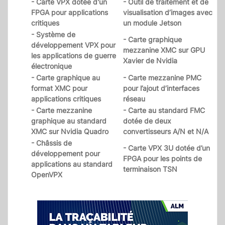
- Carte VPX dotée d'un
- Outil de traitement et de
FPGA pour applications
visualisation d’images avec
critiques
un module Jetson
- Système de
- Carte graphique
développement VPX pour
mezzanine XMC sur GPU
les applications de guerre
Xavier de Nvidia
électronique
- Carte graphique au
- Carte mezzanine PMC
format XMC pour
pour l’ajout d’interfaces
applications critiques
réseau
- Carte mezzanine
- Carte au standard FMC
graphique au standard
dotée de deux
XMC sur Nvidia Quadro
convertisseurs A/N et N/A
- Châssis de
- Carte VPX 3U dotée d’un
développement pour
FPGA pour les points de
applications au standard
terminaison TSN
OpenVPX