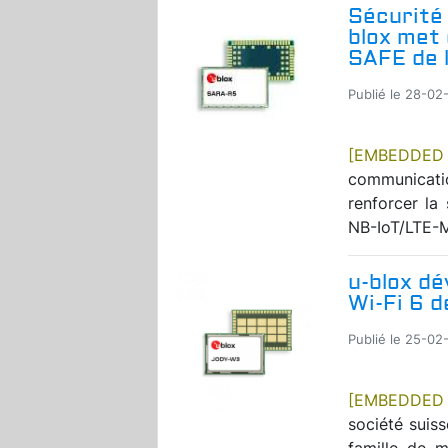
Sécurité 
blox met
SAFE de 
Publié le 28-02-
[EMBEDDE
communicatio
renforcer la
NB-IoT/LTE-M
u-blox dé
Wi-Fi 6 d
Publié le 25-02-
[EMBEDDED
société suis
famille de 