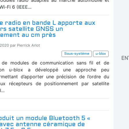
i-Fi 6 (IEEE...
e radio en bande L apporte aux
rs satellite GNSS un
nement au cm près
2020 par Pierrick Arlot
Sous-système
u-blox
EN
t de modules de communication sans fil et de
ation u-blox a développé une approche peu
mettant d’apporter une précision de l’ordre du
aux récepteurs de positionnement par satellite
...
oduit un module Bluetooth 5 «
 avec antenne céramique de