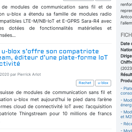
renfo
t de modules de communication sans fil et de
repre
ion u-blox a étendu sa famille de modules radio
Antco
compatibles LTE-M/NB-IoT et E-GPRS Sara-R4 avec
l'alle
es dotées de fonctionnalités matérielles et
FICH
nsées...
Date 
Nation
 u-blox s’offre son compatriote
Dirige
am, éditeur d’une plate-forme IoT
Chiffr
ctivité
(2023
Résul
2020 par Pierrick Arlot
Produi
Rachat
u-blox
- Plat
 suisse de modules de communication sans fil et
cons
sation u-blox met aujourd’hui le pied dans l’arène
- Mod
énerg
ormes cloud de connectivité IoT avec l’acquisition
- Modu
atriote Thingstream pour 10 millions de francs
et M
.
- Réc
- Mod