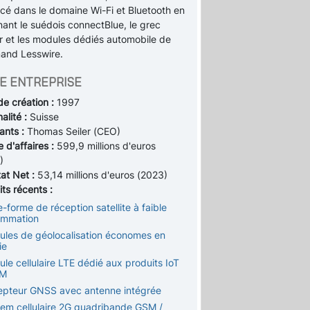
rcé dans le domaine Wi-Fi et Bluetooth en
nant le suédois connectBlue, le grec
r et les modules dédiés automobile de
mand Lesswire.
E ENTREPRISE
de création :
1997
alité :
Suisse
ants :
Thomas Seiler (CEO)
e d'affaires :
599,9 millions d'euros
)
tat Net :
53,14 millions d'euros (2023)
ts récents :
e-forme de réception satellite à faible
ommation
ules de géolocalisation économes en
ie
le cellulaire LTE dédié aux produits IoT
2M
epteur GNSS avec antenne intégrée
em cellulaire 2G quadribande GSM /