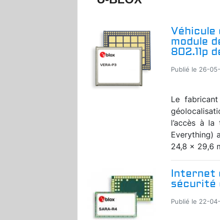
Véhicule 
module d
802.11p 
Publié le 26-05-
Le fabrican
géolocalisa
l’accès à la
Everything) 
24,8 x 29,6 m
Internet 
sécurité
Publié le 22-04-