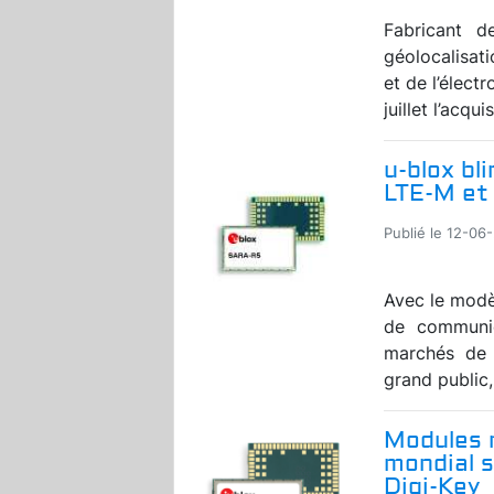
Fabricant 
géolocalisati
et de l’élect
juillet l’acqui
u-blox bl
LTE-M et
Publié le 12-06-
Avec le modè
de communic
marchés de l
grand public,
Modules r
mondial s
Digi-Key