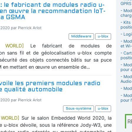
: le fabricant de modules radio u-
GPRS 
 en œuvre la recommandation IoT-
- Mod
charg
la GSMA
- Kits
posit
2020 par Pierrick Arlot
- Log
Middleware
u-blox
- Mod
D WORLD]
Le fabricant de modules de
et Wi-
n sans fil et de géolocalisation u-blox compte
- Car
positi
 sécurité des objets connectés bâtis sur sa puce
- Mod
 en mettant en œuvre un ensemble de...
pour a
- Mod
Audio
voile les premiers modules radio
e qualité automobile
- Mod
- Mod
pour l
2020 par Pierrick Arlot
Sous-système
u-blox
 WORLD]
Sur le salon Embedded World 2020, la
R
se u-blox dévoile, sous la référence Jody-W3, une
modules radio adaptés au marché automobile et