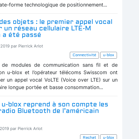
late-forme technologique de positionnement...
des objets : le premier appel vocal
 un réseau cellulaire LTE-M
 a été passé
2019 par Pierrick Arlot
Connectivité
u-blox
t de modules de communication sans fil et de
ion u-blox et l’opérateur télécoms Swisscom ont
ser un appel vocal VoLTE (Voice over LTE) sur un
aire longue portée et basse consommation...
 u-blox reprend à son compte les
adio Bluetooth de l’américain
2019 par Pierrick Arlot
Rachat
u-blox