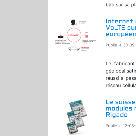
bâti sur sa p
Internet 
VoLTE sur
européen
Publié le 30-09-
Le fabrican
géolocalisat
réussi à pas
réseau cellul
Le suisse
modules r
Rigado
Publié le 12-08-