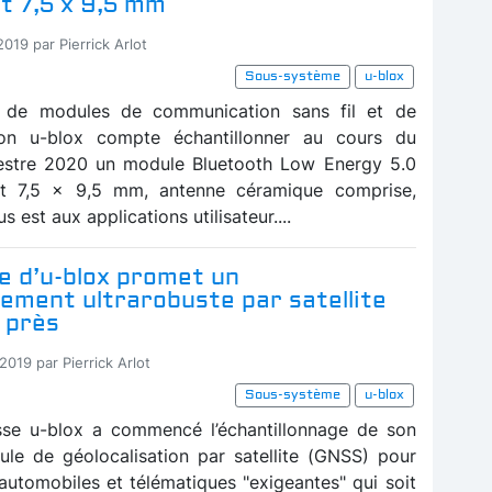
t 7,5 x 9,5 mm
2019 par Pierrick Arlot
Sous-système
u-blox
t de modules de communication sans fil et de
tion u-blox compte échantillonner au cours du
mestre 2020 un module Bluetooth Low Energy 5.0
t 7,5 x 9,5 mm, antenne céramique comprise,
s est aux applications utilisateur....
e d’u-blox promet un
ement ultrarobuste par satellite
 près
2019 par Pierrick Arlot
Sous-système
u-blox
sse u-blox a commencé l’échantillonnage de son
le de géolocalisation par satellite (GNSS) pour
 automobiles et télématiques "exigeantes" qui soit