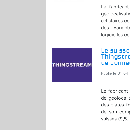
Le fabrican
géolocalisat
cellulaires 
des variant
logicielles ce
Le suisse
Thingstre
de conne
Publié le 01-04-
Le fabricant
de géolocali
des plates-f
de son comp
suisses (9,5..