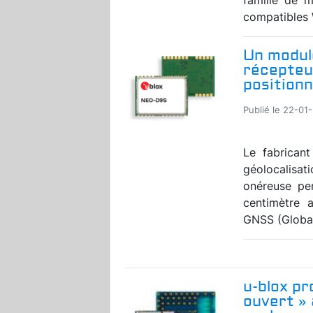
compatibles W
Un modul
récepteu
position
Publié le 22-01-
Le fabrican
géolocalis
onéreuse per
centimètre 
GNSS (Global
u-blox pr
ouvert »