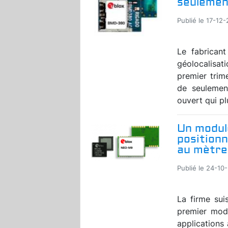
seulemen
Publié le 17-12-
Le fabrican
géolocalisa
premier tri
de seulemen
ouvert qui plu
Un modul
positionn
au mètre
Publié le 24-10-
La firme sui
premier modu
applications