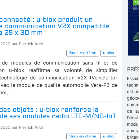
connecté : u-blox produit un
e communication V2X compatible
de 25 x 30 mm
2020 par Pierrick Arlot
Sous-système
u-blox
t de modules de communication sans fil et de
PRÉ
tion u-blox réaffirme sa volonté de simplifier
 technologie de communication V2X (Vehicle-to-
Essaim
avec le module de qualité automobile Vera-P3 de
techno
est un
m,...
géolo
commu
des objets : u-blox renforce la
de l'a
 de ses modules radio LTE-M/NB-IoT
l'élec
modul
2020 par Pierrick Arlot
aux r
Sous-système
u-blox
britan