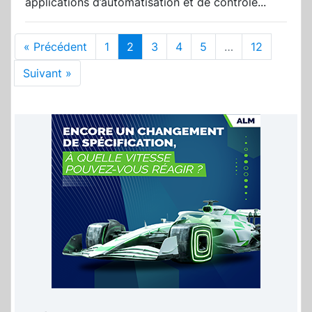
applications d’automatisation et de contrôle...
« Précédent
1
2
3
4
5
…
12
Suivant »