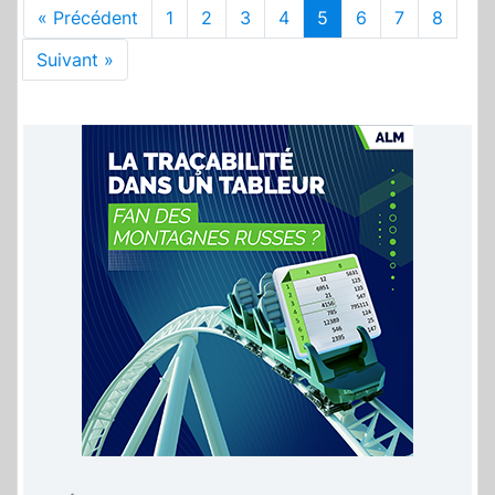
« Précédent
1
2
3
4
5
6
7
8
Suivant »