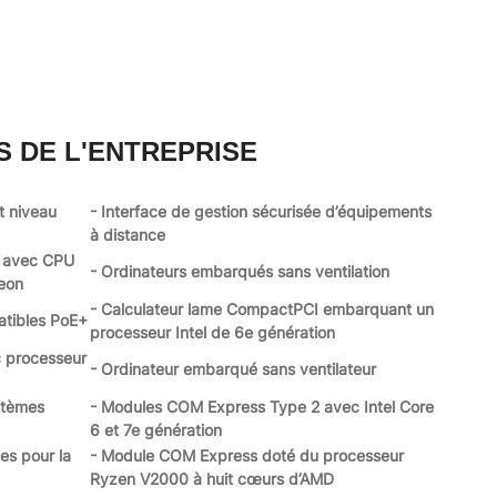
S DE L'ENTREPRISE
t niveau
- Interface de gestion sécurisée d’équipements
à distance
s avec CPU
- Ordinateurs embarqués sans ventilation
Xeon
- Calculateur lame CompactPCI embarquant un
atibles PoE+
processeur Intel de 6e génération
c processeur
- Ordinateur embarqué sans ventilateur
stèmes
- Modules COM Express Type 2 avec Intel Core
6 et 7e génération
es pour la
- Module COM Express doté du processeur
Ryzen V2000 à huit cœurs d’AMD