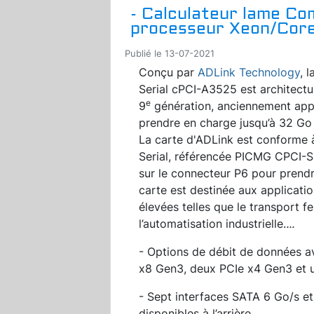
- Calculateur lame Co
processeur Xeon/Core
Publié le 13-07-2021
Conçu par
ADLink Technology
, 
Serial cPCI-A3525 est architect
e
9
génération, anciennement appe
prendre en charge jusqu’à 32 G
La carte d'ADLink est conforme 
Serial, référencée PICMG CPCI-S.0
sur le connecteur P6 pour prendr
carte est destinée aux applicati
élevées telles que le transport fer
l’automatisation industrielle.
...
- Options de débit de données a
x8 Gen3, deux PCIe x4 Gen3 et 
- Sept interfaces SATA 6 Go/s et
disponibles à l’arrière