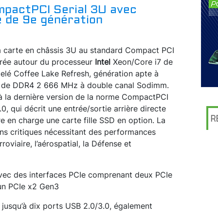
mpactPCI Serial 3U avec
 de 9e génération
la carte en châssis 3U au standard Compact PCI
urée autour du processeur
Intel
Xeon/Core i7 de
lé Coffee Lake Refresh, génération apte à
o de DDR4 2 666 MHz à double canal Sodimm.
à la dernière version de la norme CompactPCI
, qui décrit une entrée/sortie arrière directe
R
e en charge une carte fille SSD en option. La
ons critiques nécessitant des performances
roviaire, l’aérospatial, la Défense et
vec des interfaces PCIe comprenant deux PCIe
un PCIe x2 Gen3
 jusqu’à dix ports USB 2.0/3.0, également