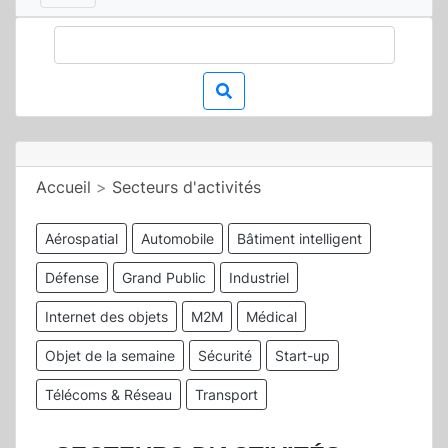
Accueil
>
Secteurs d'activités
Aérospatial
Automobile
Bâtiment intelligent
Défense
Grand Public
Industriel
Internet des objets
M2M
Médical
Objet de la semaine
Sécurité
Start-up
Télécoms & Réseau
Transport