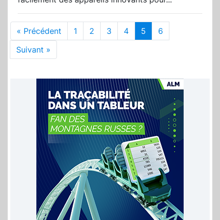
« Précédent
1
2
3
4
5
6
Suivant »