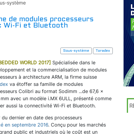
us-système
me de modules processeurs
c Wi-Fi et Bluetooth
Sous-système
Toradex
BEDDED WORLD 2017]
Spécialisée dans le
loppement et la commercialisation de modules
esseurs à architecture ARM, la firme suisse
adex
va étoffer sa famille de modules
esseurs Colibri au format Sodimm
...
de 67,6 x
 mm avec un modèle i.MX 6ULL, présenté comme
 aussi la connectivité Wi-Fi et Bluetooth.
R
r du dernier en date des processeurs
é en septembre 2016
. Conçu pour les marchés
grand public et industriels où le coût est un