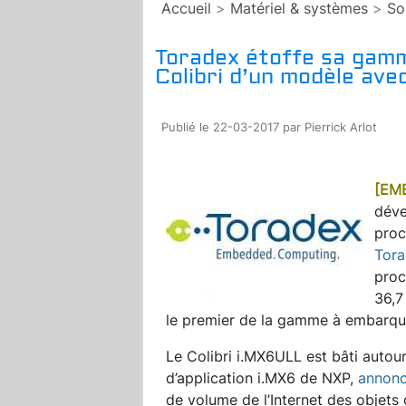
Accueil
>
Matériel & systèmes
>
So
Toradex étoffe sa gam
Colibri d’un modèle ave
Publié le 22-03-2017 par Pierrick Arlot
[EM
déve
proc
Tor
proc
36,7
le premier de la gamme à embarquer
Le Colibri i.MX6ULL est bâti autou
d’application i.MX6 de NXP,
annonc
de volume de l’Internet des objets 