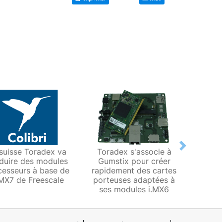
Next
suisse Toradex va
Toradex s'associe à
Tora
duire des modules
Gumstix pour créer
sou
cesseurs à base de
rapidement des cartes
por
i.MX7 de Freescale
porteuses adaptées à
modu
ses modules i.MX6