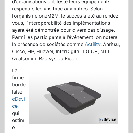
d’organisations ont testé leurs équipements
respectifs les uns face aux autres. Selon
l’organisme oneM2M, le succès a été au rendez-
vous, l’interopérabilité des implémentations
ayant été démontrée pour divers cas d’usage.
Parmi les participants à l’événement, on notera
la présence de sociétés comme
Actility
, Anritsu,
Cisco, HP, Huawei, InterDigital, LG U+, NTT,
Qualcomm, Radisys ou Ricoh.
La
firme
borde
laise
eDevi
ce
,
qui
estim
e