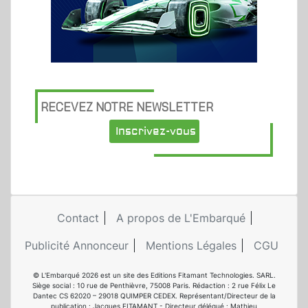
RECEVEZ NOTRE NEWSLETTER
Inscrivez-vous
Contact
A propos de L'Embarqué
Publicité Annonceur
Mentions Légales
CGU
© L'Embarqué 2026 est un site des Editions Fitamant Technologies. SARL.
Siège social : 10 rue de Penthièvre, 75008 Paris. Rédaction : 2 rue Félix Le
Dantec CS 62020 – 29018 QUIMPER CEDEX. Représentant/Directeur de la
publication : Jacques FITAMANT - Directeur délégué : Mathieu