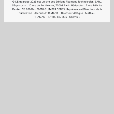
© L'Embarqué 2026 est un site des Editions Fitamant Technologies. SARL.
Siège social : 10 rue de Penthièvre, 75008 Paris. Rédaction : 2 rue Félix Le
Dantec CS 62020 – 29018 QUIMPER CEDEX. Représentant/Directeur de la
publication : Jacques FITAMANT - Directeur délégué : Mathieu
FITAMANT. N°509 667 895 RCS PARIS