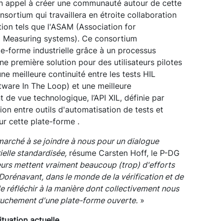
n appel à créer une communauté autour de cette
onsortium qui travaillera en étroite collaboration
ion tels que l'ASAM (Association for
d Measuring systems). Ce consortium
e-forme industrielle grâce à un processus
 une première solution pour des utilisateurs pilotes
e meilleure continuité entre les tests HIL
tware In The Loop) et une meilleure
t de vue technologique, l’API XIL, définie par
n entre outils d'automatisation de tests et
ur cette plate-forme .
marché à se joindre à nous pour un dialogue
ielle standardisée,
résume Carsten Hoff, le P-DG
teurs mettent vraiment beaucoup (trop) d'efforts
. Dorénavant, dans le monde de la vérification et de
 de réfléchir à la manière dont collectivement nous
truchement d'une plate-forme ouverte.
»
ituation actuelle