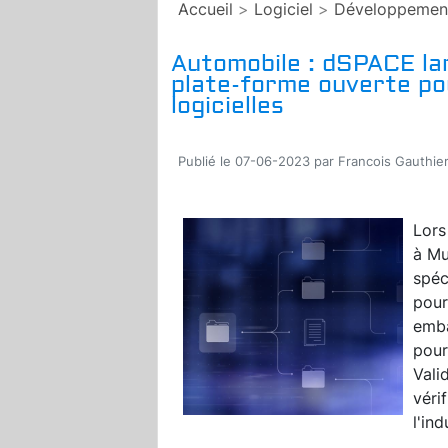
Accueil
>
Logiciel
>
Développemen
Automobile : dSPACE lan
plate-forme ouverte pour
logicielles
Publié le 07-06-2023 par Francois Gauthie
Lors
à Mu
spéc
pour
emba
pour
Vali
véri
l'ind