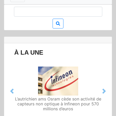
À LA UNE
Previous
Next
L’autrichien ams Osram cède son activité de
Qualcomm met en avant une architecture
capteurs non optique à Infineon pour 570
fondée sur l’IA physique au service de robots
domestiques et humanoïdes
millions d’euros