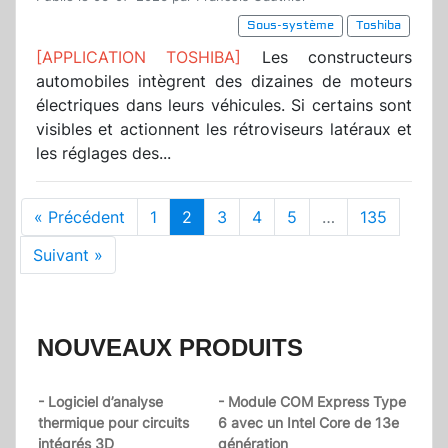
Sous-système
Toshiba
[APPLICATION TOSHIBA]
Les constructeurs
automobiles intègrent des dizaines de moteurs
électriques dans leurs véhicules. Si certains sont
visibles et actionnent les rétroviseurs latéraux et
les réglages des...
« Précédent
1
2
3
4
5
…
135
Suivant »
NOUVEAUX PRODUITS
- Logiciel d’analyse
- Module COM Express Type
thermique pour circuits
6 avec un Intel Core de 13e
intégrés 3D
génération