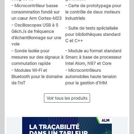
- Microcontrôleur basse
- Carte de prototypage pour
consommation fondé sur
le contrôle de deux moteurs
un cœur Arm Cortex-M23
industriels
- Oscilloscopes USB à 5
- Suite de tests spécialisée
Géch./s de fréquence
pour bibliothèques standard
d’échantillonnage sur une
C et C++
voie
- Sonde isolée pour
- Module au format standard
mesures sur des signaux à
Smarc à base de processeur
commutation rapide
Intel Atom, N97 et Core
- Modules Wi-Fi et
- Microcontrôleurs
Bluetooth pour le domaine
automobiles haute tension
de l’IoT
pour la gestion d’IHM
Voir tous les produits