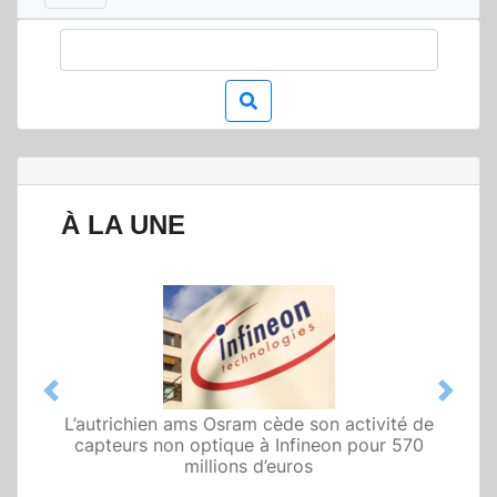
À LA UNE
Previous
Next
L’autrichien ams Osram cède son activité de
Qualcomm met en avant une architecture
capteurs non optique à Infineon pour 570
fondée sur l’IA physique au service de robots
domestiques et humanoïdes
millions d’euros