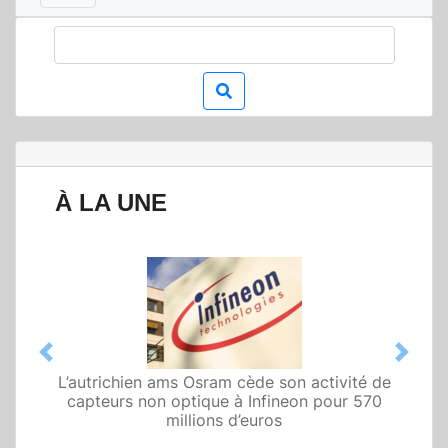
À LA UNE
Previous
Next
L’autrichien ams Osram cède son activité de
Qualcomm met en avant une architecture
capteurs non optique à Infineon pour 570
fondée sur l’IA physique au service de robots
domestiques et humanoïdes
millions d’euros