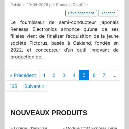
Publié le 19-06-2026 par Francois Gauthier
Développement
Renesas
Le fournisseur de semi-conducteur japonais
Renesas Electronics annonce qu’une de ses
filiales vient de finaliser l’acquisition de la jeune
société Pictorus, basée à Oakland, fondée en
2022, et concepteur d’un outil innovant de
production de...
« Précédent
1
2
3
4
5
6
7
…
135
Suivant »
NOUVEAUX PRODUITS
- Logiciel d’analyse
- Module COM Express Type