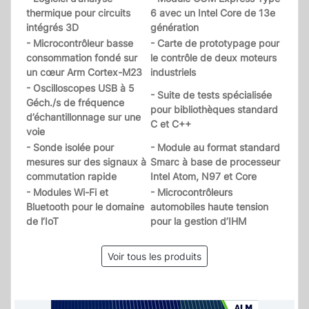
thermique pour circuits
6 avec un Intel Core de 13e
intégrés 3D
génération
- Microcontrôleur basse
- Carte de prototypage pour
consommation fondé sur
le contrôle de deux moteurs
un cœur Arm Cortex-M23
industriels
- Oscilloscopes USB à 5
- Suite de tests spécialisée
Géch./s de fréquence
pour bibliothèques standard
d’échantillonnage sur une
C et C++
voie
- Sonde isolée pour
- Module au format standard
mesures sur des signaux à
Smarc à base de processeur
commutation rapide
Intel Atom, N97 et Core
- Modules Wi-Fi et
- Microcontrôleurs
Bluetooth pour le domaine
automobiles haute tension
de l’IoT
pour la gestion d’IHM
Voir tous les produits