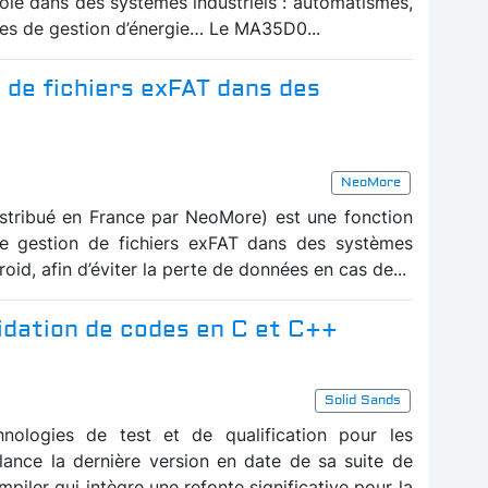
ôle dans des systèmes industriels : automatismes,
èmes de gestion d’énergie… Le MA35D0...
n de fichiers exFAT dans des
NeoMore
stribué en France par NeoMore) est une fonction
de gestion de fichiers exFAT dans des systèmes
id, afin d’éviter la perte de données en cas de...
lidation de codes en C et C++
Solid Sands
hnologies de test et de qualification pour les
 lance la dernière version en date de sa suite de
piler qui intègre une refonte significative pour la