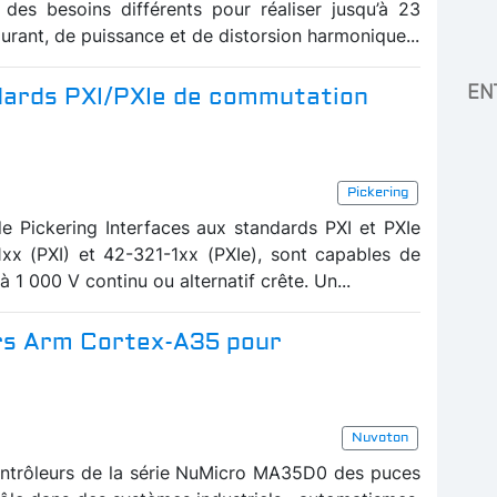
 des besoins différents pour réaliser jusqu’à 23
rant, de puissance et de distorsion harmonique...
EN
ndards PXI/PXIe de commutation
Pickering
 Pickering Interfaces aux standards PXI et PXIe
1xx (PXI) et 42-321-1xx (PXIe), sont capables de
 1 000 V continu ou alternatif crête. Un...
rs Arm Cortex-A35 pour
Nuvoton
ntrôleurs de la série NuMicro MA35D0 des puces