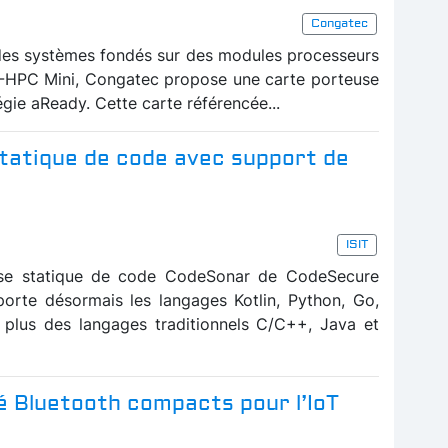
Congatec
des systèmes fondés sur des modules processeurs
-HPC Mini, Congatec propose une carte porteuse
gie aReady. Cette carte référencée...
statique de code avec support de
ISIT
nalyse statique de code CodeSonar de CodeSecure
porte désormais les langages Kotlin, Python, Go,
n plus des langages traditionnels C/C++, Java et
é Bluetooth compacts pour l’IoT