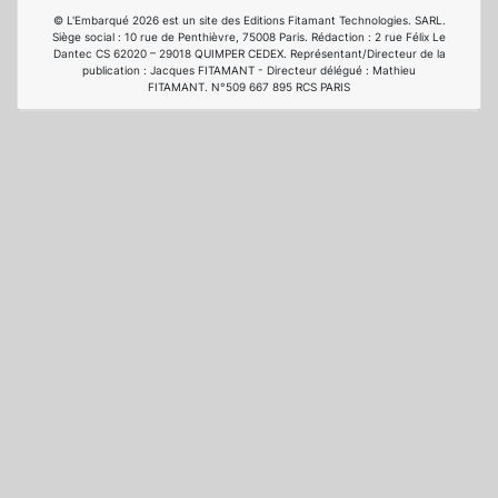
© L'Embarqué 2026 est un site des Editions Fitamant Technologies. SARL.
Siège social : 10 rue de Penthièvre, 75008 Paris. Rédaction : 2 rue Félix Le
Dantec CS 62020 – 29018 QUIMPER CEDEX. Représentant/Directeur de la
publication : Jacques FITAMANT - Directeur délégué : Mathieu
FITAMANT. N°509 667 895 RCS PARIS