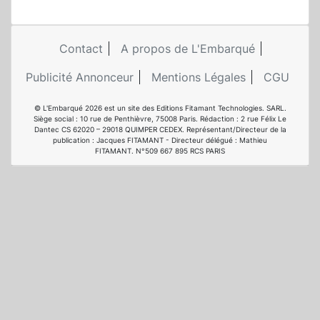
Contact
A propos de L'Embarqué
Publicité Annonceur
Mentions Légales
CGU
© L'Embarqué 2026 est un site des Editions Fitamant Technologies. SARL.
Siège social : 10 rue de Penthièvre, 75008 Paris. Rédaction : 2 rue Félix Le
Dantec CS 62020 – 29018 QUIMPER CEDEX. Représentant/Directeur de la
publication : Jacques FITAMANT - Directeur délégué : Mathieu
FITAMANT. N°509 667 895 RCS PARIS