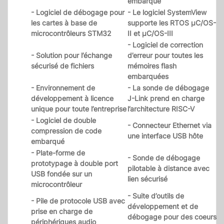
embarqué
- Logiciel de débogage pour
- Le logiciel SystemView
les cartes à base de
supporte les RTOS µC/OS-
microcontrôleurs STM32
II et µC/OS-III
- Logiciel de correction
- Solution pour l’échange
d’erreur pour toutes les
sécurisé de fichiers
mémoires flash
embarquées
- Environnement de
- La sonde de débogage
développement à licence
J-Link prend en charge
unique pour toute l’entreprise
l’architecture RISC-V
- Logiciel de double
- Connecteur Ethernet via
compression de code
une interface USB hôte
embarqué
- Plate-forme de
- Sonde de débogage
prototypage à double port
pilotable à distance avec
USB fondée sur un
lien sécurisé
microcontrôleur
- Suite d’outils de
- Pile de protocole USB avec
développement et de
prise en charge de
débogage pour des coeurs
périphériques audio