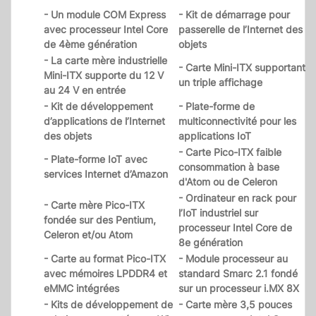
- Un module COM Express
- Kit de démarrage pour
avec processeur Intel Core
passerelle de l’Internet des
de 4ème génération
objets
- La carte mère industrielle
- Carte Mini-ITX supportant
Mini-ITX supporte du 12 V
un triple affichage
au 24 V en entrée
- Kit de développement
- Plate-forme de
d’applications de l’Internet
multiconnectivité pour les
des objets
applications IoT
- Carte Pico-ITX faible
- Plate-forme IoT avec
consommation à base
services Internet d’Amazon
d'Atom ou de Celeron
- Ordinateur en rack pour
- Carte mère Pico-ITX
l’IoT industriel sur
fondée sur des Pentium,
processeur Intel Core de
Celeron et/ou Atom
8e génération
- Carte au format Pico-ITX
- Module processeur au
avec mémoires LPDDR4 et
standard Smarc 2.1 fondé
eMMC intégrées
sur un processeur i.MX 8X
- Kits de développement de
- Carte mère 3,5 pouces