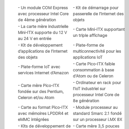
- Un module COM Express
- Kit de démarrage pour
avec processeur Intel Core
passerelle de l’Internet des
de 4ème génération
objets
- La carte mère industrielle
- Carte Mini-ITX supportant
Mini-ITX supporte du 12 V
un triple affichage
au 24 V en entrée
- Kit de développement
- Plate-forme de
d’applications de l’Internet
multiconnectivité pour les
des objets
applications IoT
- Carte Pico-ITX faible
- Plate-forme IoT avec
consommation à base
services Internet d’Amazon
d'Atom ou de Celeron
- Ordinateur en rack pour
- Carte mère Pico-ITX
l’IoT industriel sur
fondée sur des Pentium,
processeur Intel Core de
Celeron et/ou Atom
8e génération
- Carte au format Pico-ITX
- Module processeur au
avec mémoires LPDDR4 et
standard Smarc 2.1 fondé
eMMC intégrées
sur un processeur i.MX 8X
- Kits de développement de
- Carte mère 3,5 pouces