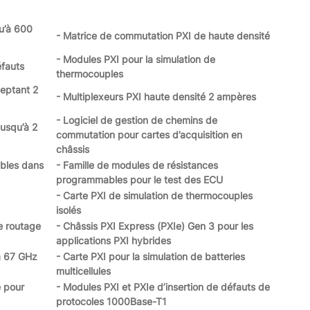
qu’à 600
- Matrice de commutation PXI de haute densité
- Modules PXI pour la simulation de
éfauts
thermocouples
ceptant 2
- Multiplexeurs PXI haute densité 2 ampères
- Logiciel de gestion de chemins de
jusqu’à 2
commutation pour cartes d’acquisition en
châssis
bles dans
- Famille de modules de résistances
programmables pour le test des ECU
- Carte PXI de simulation de thermocouples
isolés
e routage
- Châssis PXI Express (PXIe) Gen 3 pour les
applications PXI hybrides
à 67 GHz
- Carte PXI pour la simulation de batteries
multicellules
e pour
- Modules PXI et PXIe d’insertion de défauts de
protocoles 1000Base-T1