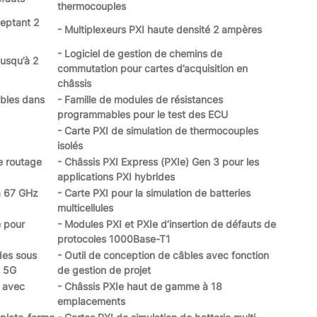
thermocouples
ceptant 2
- Multiplexeurs PXI haute densité 2 ampères
- Logiciel de gestion de chemins de
jusqu’à 2
commutation pour cartes d’acquisition en
châssis
bles dans
- Famille de modules de résistances
programmables pour le test des ECU
- Carte PXI de simulation de thermocouples
isolés
e routage
- Châssis PXI Express (PXIe) Gen 3 pour les
applications PXI hybrides
à 67 GHz
- Carte PXI pour la simulation de batteries
multicellules
e pour
- Modules PXI et PXIe d’insertion de défauts de
protocoles 1000Base-T1
des sous
- Outil de conception de câbles avec fonction
a 5G
de gestion de projet
I avec
- Châssis PXIe haut de gamme à 18
emplacements