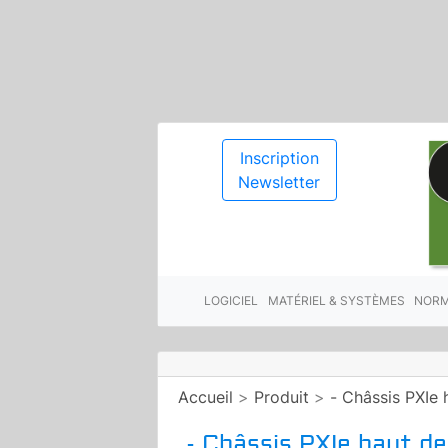
Inscription
Newsletter
LOGICIEL
MATÉRIEL & SYSTÈMES
NORM
Accueil
>
Produit
>
- Châssis PXIe
- Châssis PXIe haut 